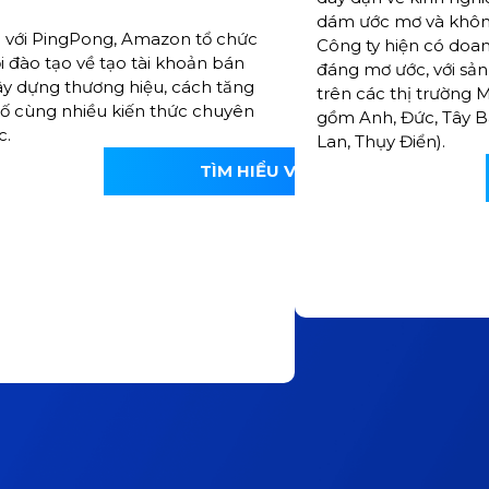
dám ước mơ và không
 với PingPong, Amazon tổ chức
Công ty hiện có doa
i đào tạo về tạo tài khoản bán
đáng mơ ước, với sả
ây dựng thương hiệu, cách tăng
trên các thị trường 
ố cùng nhiều kiến thức chuyên
gồm Anh, Đức, Tây B
c.
Lan, Thụy Điển).
TÌM HIỂU VỀ AMAZON
N