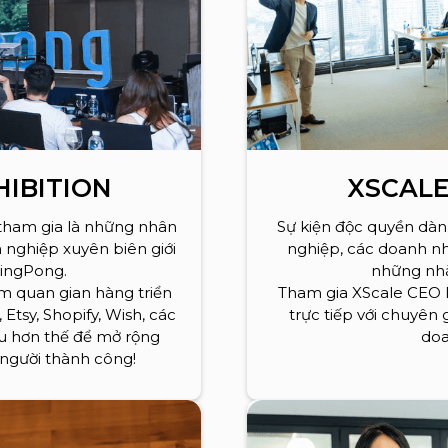
HIBITION
XSCALE
 tham gia là những nhân
Sự kiện độc quyền dàn
h nghiệp xuyên biên giới
nghiệp, các doanh n
PingPong.
những nhà
am quan gian hàng triển
Tham gia XScale CEO 
Etsy, Shopify, Wish, các
trực tiếp với chuyên 
ều hơn thế để mở rộng
doa
 người thành công!