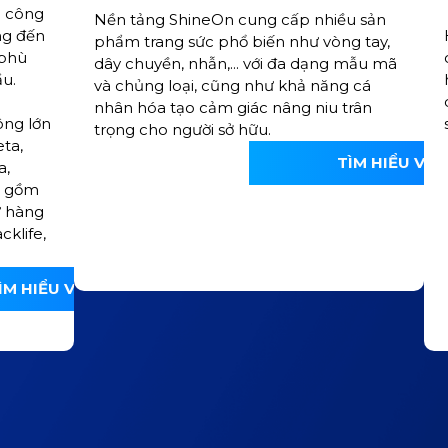
g công
Nền tảng ShineOn cung cấp nhiều sản
ng đến
phẩm trang sức phổ biến như vòng tay,
 phù
dây chuyền, nhẫn,... với đa dạng mẫu mã
ầu.
và chủng loại, cũng như khả năng cá
nhân hóa tạo cảm giác nâng niu trân
ông lớn
trọng cho người sở hữu.
ta,
TÌM HIỂU VỀ
a,
o gồm
ử hàng
cklife,
ÌM HIỂU VỀ AMAZON