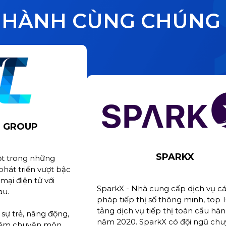
HÀNH CÙNG CHÚNG 
 GROUP
SPARKX
t trong những
phát triển vượt bậc
ại điện tử với
SparkX - Nhà cung cấp dịch vụ cá
au.
pháp tiếp thị số thông minh, top 
tảng dịch vụ tiếp thị toàn cầu hà
sự trẻ, năng động,
năm 2020. SparkX có đội ngũ chu
hiệm chuyên môn,