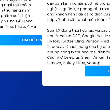
dày dạn kinh nghiệm, với hệ thốn
 ngại thử thách.
nghệ - nguồn lực phong phú ma
nh thu hàng năm
cho khách hàng đa dạng dịch vụ
n phẩm xuất hiện
hợp với nhu cầu phát triển toàn c
Mỹ & Châu Âu (bao
an Nha, Pháp, Ý, Hà
SparkX đồng thời hợp tác với các 
như Amazon DSP, Google Ads, Me
TÌM HIỂU VỀ AMAZON
TikTok, Twitter, Bing, Verizon Medi
Taboola... Khách hàng của họ ba
những công ty thương mại điện t
đầu như Oneplus, Shein, Anker, Ta
Lenovo, Aukey, Hera, Vantop...
T