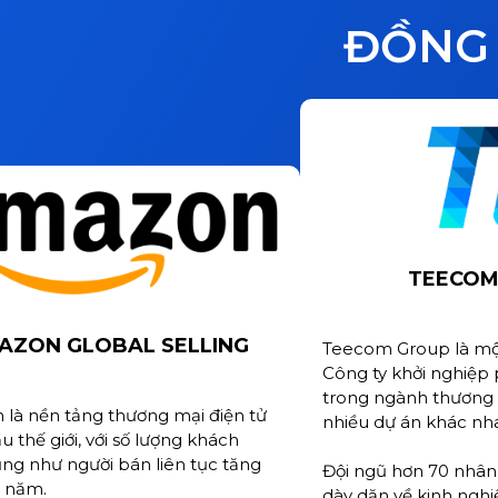
ĐỒNG 
TEECOM
AZON GLOBAL SELLING
Teecom Group là mộ
Công ty khởi nghiệp 
trong ngành thương m
là nền tảng thương mại điện tử
nhiều dự án khác nh
 thế giới, với số lượng khách
ng như người bán liên tục tăng
Đội ngũ hơn 70 nhân 
 năm.
dày dặn về kinh ng